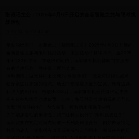
翻滚吧主公：2025年4月9日开启的全新冒险之旅与限时挑
战活动
2025-04-09 02:47:49
亲爱的玩家们，欢迎参加《翻滚吧主公》2025年4月9日开启的
全新冒险之旅与限时挑战活动！本次活动将持续两周，至2025
年4月23日结束。在这段时间内，玩家将有机会体验到前所未
有的游戏乐趣，并获得丰厚的奖励。
活动期间，游戏将推出全新的“冒险地图”，玩家可以组队或单
独探索这片未知的领域。地图中隐藏着大量的宝藏、稀有道具
和强大的BOSS。击败BOSS后，玩家将有机会获得限定皮肤、
稀有装备和大量游戏货币。此外，每天登录游戏的玩家还可以
领取“冒险补给包”，内含金币、经验药水和强化材料。
为了增加活动的趣味性，我们还特别设计了“限时挑战任务”。
玩家需要在规定时间内完成一系列高难度任务，例如击败特定
数量的敌人、收集稀有道具或完成特定的副本。完成任务的玩
家将获得“挑战徽章”，徽章可以在活动商店中兑换限定奖励，