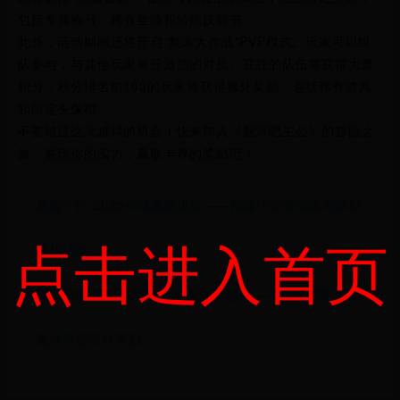
包括专属称号、稀有坐骑和特殊技能书。
此外，活动期间还将开启“翻滚大作战”PVP模式。玩家可以组
队参与，与其他玩家展开激烈的对抗。获胜的队伍将获得大量
积分，积分排名前100的玩家将获得额外奖励，包括稀有道具
和限定头像框。
不要错过这次难得的机会！快来加入《翻滚吧主公》的冒险之
旅，展现你的实力，赢取丰厚的奖励吧！
冒险守护·2025神域觉醒庆典——跨服守护者试炼与限时
点击进入首页
挑战活动
《血饮传说》2025春季全服狂欢盛典——跨服巅峰之战·
魔域争霸限时开启