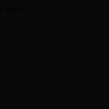
最新发布
弹弹堂2025年春季弹射挑战赛——打造最强弹射高手
誓灵：永恒之约——星灵降临主题活动
《制造大师》2025全球创意工坊争霸赛暨春季制造狂欢盛典
2025年4月4日开启的卧底快跑游戏：全球间谍追逐大赛
热血赤月：赤月降临·巅峰争霸赛——2025年度全服跨服竞技盛
典开启！
星梦芭蕾：一场奇幻星空下的芭蕾舞冒险之旅
心力物语：2025年春季冒险庆典与神秘宝藏探寻之旅
炽焰觉醒：燃烧战歌2025跨服巅峰争霸赛暨四周年庆典盛典
《空》2025年春季全球探索者挑战赛：跨越时空的冒险之旅
《德玛西亚》史诗荣耀之战：2025跨服巅峰联赛暨全服庆典盛
典