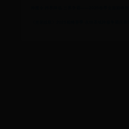
神魔令·跨界降临·三界争霸——2025春季全服巅峰
《光荣战歌》2025巅峰赛季·永恒圣域跨服争霸庆