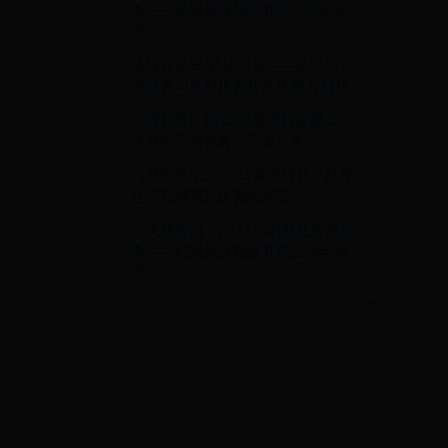
季——跨服极速挑战赛暨三周年庆
典》
这城有良田·春耕盛典——全民开荒
挑战赛与春日福利狂欢季盛大启幕
六界仙尊：2025年春季仙缘盛会，
跨服争霸与稀有法宝大放送
《星耀战纪》2025春季盛典：星耀
之战与神秘星域探索活动
《英雄快跑：2025全明星竞速狂欢
季——跨服极速挑战赛暨三周年庆
典》