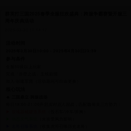
群英打三国2025春季全服狂欢盛典：跨服争霸赛暨开服三
周年庆典活动
2025-03-30 11:14:17
活动时间
2025年3月30日10:00 - 2025年4月30日23:59
参与条件
全服50级以上玩家
完成「赤壁之战」主线剧情
加入/创建军团（活动期间可自由更换）
核心玩法
🔥 三国鼎立·跨服战场
每日19:00-21:00开启
实时百人国战
，匹配魏蜀吴三方势力：
▶ 攻城器械建造系统
（投石车/冲车/井阑）
▶ 动态天气系统
（火攻受风力影响）
▶ 名将召唤系统
（收集虎符召唤历史名将）