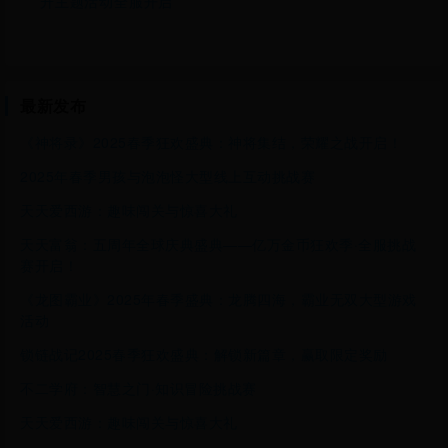
升主题活动全服开启
最新发布
《神将录》2025春季狂欢盛典：神将集结，荣耀之战开启！
2025年春季男孩与泡泡怪大型线上互动挑战赛
天天爱西游：趣味闯关与惊喜大礼
天天富翁：五周年全球庆典盛典——亿万金币狂欢季·全服挑战
赛开启！
《龙图霸业》2025年春季盛典：龙腾四海，霸业无双大型游戏
活动
锁链战记2025春季狂欢盛典：解锁新篇章，赢取限定奖励
不二学府：智慧之门·知识冒险挑战赛
天天爱西游：趣味闯关与惊喜大礼