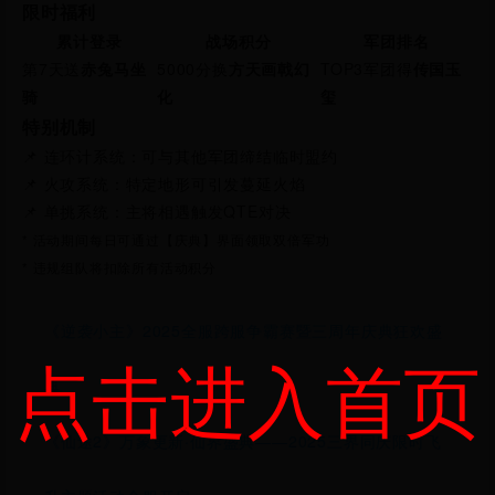
限时福利
累计登录
战场积分
军团排名
第7天送
赤兔马坐
5000分换
方天画戟幻
TOP3军团得
传国玉
骑
化
玺
特别机制
📌
连环计系统
：可与其他军团缔结临时盟约
📌
火攻系统
：特定地形可引发蔓延火焰
📌
单挑系统
：主将相遇触发QTE对决
* 活动期间每日可通过
界面领取双倍军功
【庆典】
* 违规组队将扣除所有活动积分
《逆袭小主》2025全服跨服争霸赛暨三周年庆典狂欢盛
点击进入首页
典
《仙途2》万象更新·仙界盛典——2025三界同庆限时飞